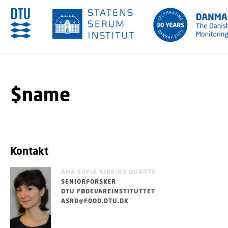
GÅ TIL PRIMÆRT INDHOLD (TRYK ENTER).
$name
Kontakt
ANA SOFIA RIBEIRO DUARTE
SENIORFORSKER
DTU FØDEVAREINSTITUTTET
ASRD@FOOD.DTU.DK