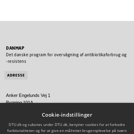
DANMAP
Det danske program for overvågning af antibiotikaforbrug og
-resistens
ADRESSE
Anker Engelunds Vej 1
Bygning 101A
2800 Kgs. Lyngby
Cookie-indstillinger
Statens Serum Institut
DTU.dk og subsites under DTU.dk, benytter cookies for at forbedre
Artillerivej 5
funktionaliteten og for at give en målrettet brugeroplevelse på tværs